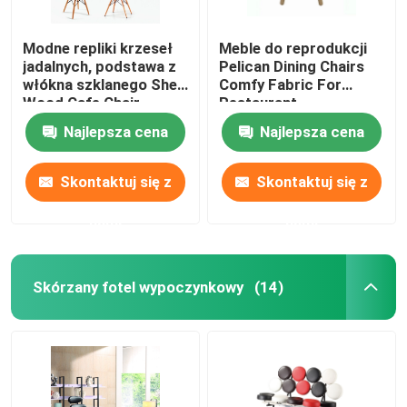
Modne repliki krzeseł
Meble do reprodukcji
jadalnych, podstawa z
Pelican Dining Chairs
włókna szklanego Shell
Comfy Fabric For
Wood Cafe Chair
Restaurant
Najlepsza cena
Najlepsza cena
Skontaktuj się z
Skontaktuj się z
nami
nami
Skórzany fotel wypoczynkowy
(14)