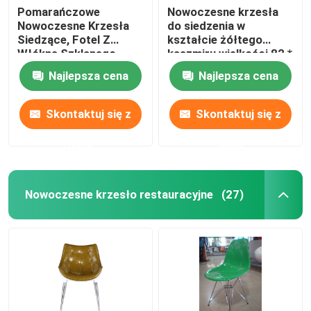
Pomarańczowe
Nowoczesne krzesła
Nowoczesne Krzesła
do siedzenia w
Siedzące, Fotel Z
kształcie żółtego
Włókna Szklanego
kaszmiru wielkości 82 *
Restauracja Jadalnia
88 * 118 cm
Najlepsza cena
Najlepsza cena
Krzesło Z Bazy
Drewnianej Nogi
Skontaktuj się z
Skontaktuj się z
nami
nami
Nowoczesne krzesło restauracyjne
(27)