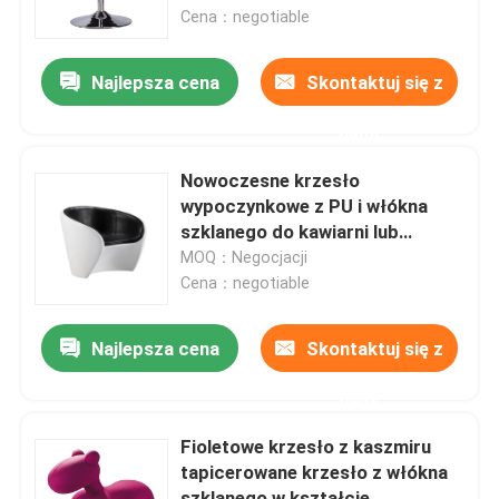
Cena：negotiable
Wycieczka po fabryce
Najlepsza cena
Skontaktuj się z
nami
Kontrola jakości
Nowoczesne krzesło
Skontaktuj się z nami
wypoczynkowe z PU i włókna
szklanego do kawiarni lub
kawiarni
MOQ：Negocjacji
Poprosić o wycenę
Cena：negotiable
Nowoczesne krzesło do siedzenia
Najlepsza cena
Skontaktuj się z
nami
Nowoczesne krzesło rekreacyjne
Fioletowe krzesło z kaszmiru
tapicerowane krzesło z włókna
Nowoczesne krzesło restauracyjne
szklanego w kształcie