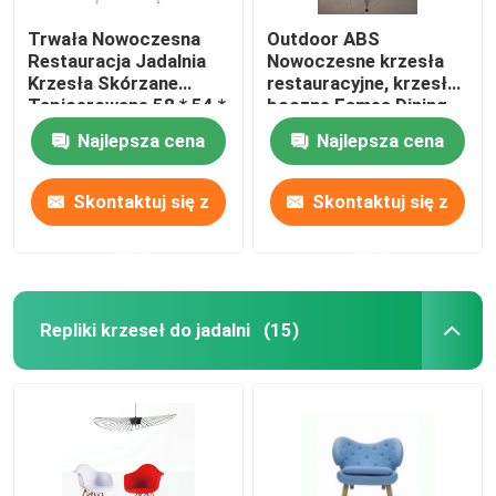
Trwała Nowoczesna
Outdoor ABS
Restauracja Jadalnia
Nowoczesne krzesła
Krzesła Skórzane
restauracyjne, krzesła
Tapicerowane 58 * 54 *
boczne Eames Dining
83 cm
Najlepsza cena
Najlepsza cena
Skontaktuj się z
Skontaktuj się z
nami
nami
Repliki krzeseł do jadalni
(15)