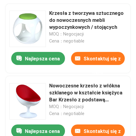
Krzesła z tworzywa sztucznego
do nowoczesnych mebli
wypoczynkowych / stojących
MOQ：Negocjacji
Cena：negotiable
Najlepsza cena
Skontaktuj się z
nami
Nowoczesne krzesło z włókna
szklanego w kształcie księżyca
Bar Krzesło z podstawą
obrotową 60 * 64 * 80 cm
MOQ：Negocjacji
Cena：negotiable
Najlepsza cena
Skontaktuj się z