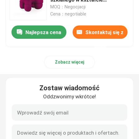
zwierzęcia
MOQ：Negocjacji
Cena：negotiable
Repliki krzeseł do jadalni
Najlepsza cena
Skontaktuj się z
Skórzany fotel wypoczynkowy
nami
Krzesło z włókna szklanego
Zobacz więcej
Krzesła hotelowe
Zostaw wiadomość
Stołek barowy i krzesła
Oddzwonimy wkrótce!
Krzesło leżankowe do wnętrz
Współczesne szklane stoliki kawowe