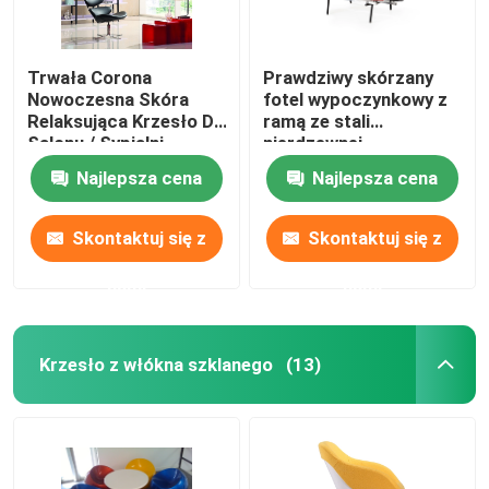
Trwała Corona
Prawdziwy skórzany
Nowoczesna Skóra
fotel wypoczynkowy z
Relaksująca Krzesło Do
ramą ze stali
Salonu / Sypialni
nierdzewnej
Najlepsza cena
Najlepsza cena
Skontaktuj się z
Skontaktuj się z
nami
nami
Krzesło z włókna szklanego
(13)