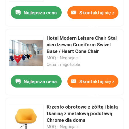
Najlepsza cena
Skontaktuj się z
nami
Hotel Modern Leisure Chair Stal
nierdzewna Cruciform Swivel
Base / Heart Cone Chair
MOQ：Negocjacji
Cena：negotiable
Najlepsza cena
Skontaktuj się z
Dom
nami
Krzesło obrotowe z żółtą i białą
Produkty
tkaniną z metalową podstawą
Chrome dla domu
O nas
MOQ：Negocjacji