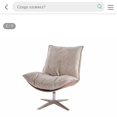
2
/
5