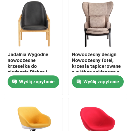
Jadalnia Wygodne
Nowoczesny design
nowoczesne
Nowoczesny fotel,
krzesełka do
krzesła tapicerowane
siedzenia Piękne i
z włókna szklanego z
mocne wygląd
włókna szklanego
Wyślij zapytanie
Wyślij zapytanie
Dom
Produkty
O nas