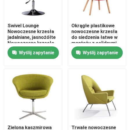
Wycieczka po fabryce
Swivel Lounge
Okrągłe plastikowe
Nowoczesne krzesła
nowoczesne krzesła
Kontrola jakości
jadalniane, jasnożółte
do siedzenia łatwe w
Nowoczesne krzesło
montażu z solidnymi
obrotowe
drewnianymi nogami
Wyślij zapytanie
Wyślij zapytanie
Skontaktuj się z nami
Poprosić o wycenę
Nowoczesne krzesło do siedzenia
Nowoczesne krzesło rekreacyjne
Nowoczesne krzesło restauracyjne
Zielona kaszmirowa
Trwałe nowoczesne