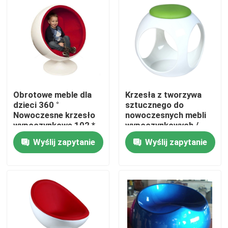
Obrotowe meble dla
Krzesła z tworzywa
dzieci 360 °
sztucznego do
Nowoczesne krzesło
nowoczesnych mebli
wypoczynkowe 102 *
wypoczynkowych /
90 * 120cm
stojących
Wyślij zapytanie
Wyślij zapytanie
Dom
Produkty
O nas