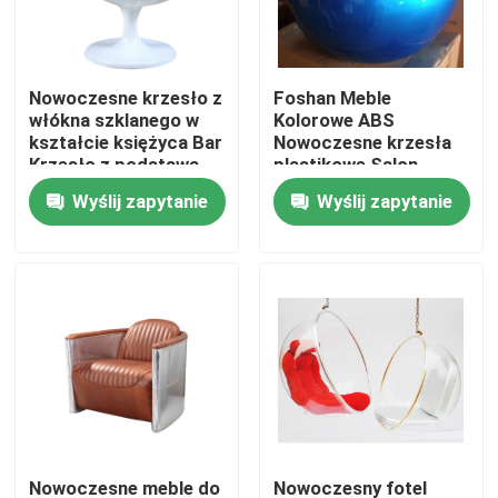
Wycieczka po fabryce
Nowoczesne krzesło z
Foshan Meble
włókna szklanego w
Kolorowe ABS
Kontrola jakości
kształcie księżyca Bar
Nowoczesne krzesła
Krzesło z podstawą
plastikowe Salon
obrotową 60 * 64 * 80
krzesła
Wyślij zapytanie
Wyślij zapytanie
Skontaktuj się z nami
cm
Poprosić o wycenę
Nowoczesne krzesło do siedzenia
Nowoczesne krzesło rekreacyjne
Nowoczesne krzesło restauracyjne
Nowoczesne meble do
Nowoczesny fotel