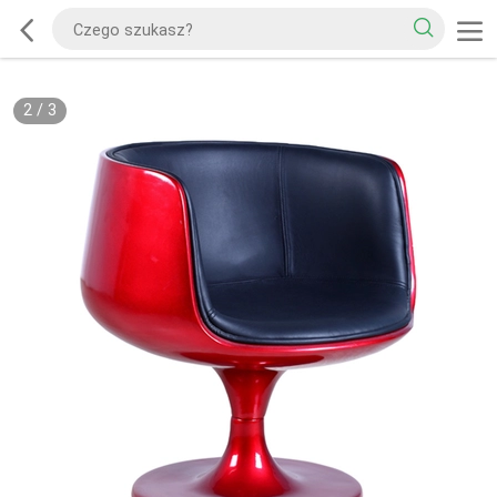
2
/
3